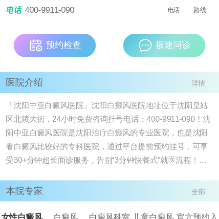
医院，也是沈阳看白癜风比较好的专科医院，通过
400-9911-090
[详情]
电话
路线
预约检查
极速问诊
医院介绍
详情
「沈阳中亚白癜风医院」沈阳白癜风医院地址位于沈阳皇姑
区北陵大街，24小时免费咨询挂号电话：400-9911-090！沈
阳中亚白癜风医院是沈阳治疗白癜风的专业医院，也是沈阳
看白癜风比较好的专科医院，通过平台提前预约挂号，可享
受30+分钟超长面诊服务，告别“3分钟快餐式”就医流程！我
院有白癜风病因检查、进口308nm准分子激光、ReCell、黑
色素细胞培植技术，德国311窄谱uvb、药离子熏蒸、中药外
本院专家
全部
敷等，满足大家多样的治疗需求。沈阳治疗白癜风去沈阳中
亚白癜风医院，该医院属于白癜风治疗专科医院， 现有多个
女性白癜风
白癜风
白癜风科室
儿童白癜风
官方预约入