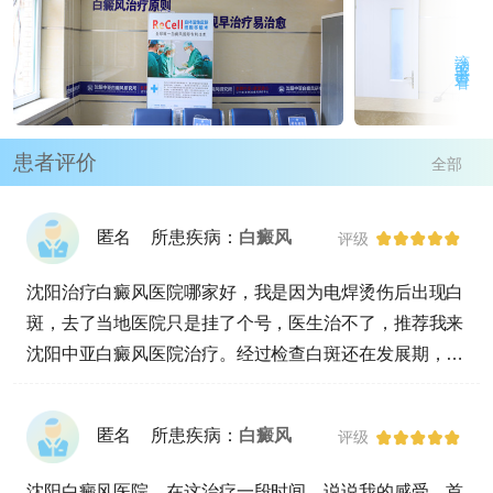
滚动或点击查看
患者评价
全部
匿名
所患疾病：
白癜风
评级
沈阳治疗白癜风医院哪家好，我是因为电焊烫伤后出现白
斑，去了当地医院只是挂了个号，医生治不了，推荐我来
沈阳中亚白癜风医院治疗。经过检查白斑还在发展期，且
有大量隐性白斑。我都急死了，还好有医生的帮助，耐心
帮我讲解了很多，让我心情缓和了很多，现在正在积极的
匿名
所患疾病：
白癜风
评级
治疗中。
沈阳白癜风医院，在这治疗一段时间，说说我的感受，首