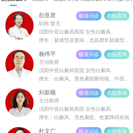
科室，特色科室为晕痣型白癜风，复发型白癜风，儿童白癜
科
口
风，青少年白癜风等。医院坚持以患者为中心，引进的设备3
彭亚君
极速问诊
在线咨询
08在治疗白癜风上面取得很好的效果，探索医学技术，为白
职称:暂无
癜风患者提供健康服务。沈阳中亚白癜风医院强势入驻挂号
沈阳中亚白癜风医院
女性白癜风
平台“健康160”“健康之路”优质白癜风专业挂号平台，直接进
擅长：疑难型皮肤病，尤其擅长疑难型、久治不愈型白癜风诊疗。
行网络预约挂号，可以在高峰就诊期间免除排队挂号，减少
杨伟平
极速问诊
在线咨询
就医时间！
主治医师
沈阳中亚白癜风医院
女性白癜风
擅长：白癜风、黑色素细胞培植、中西医结合治疗白癜风
刘新颖
极速问诊
在线咨询
主任医师
沈阳中亚白癜风医院
女性白癜风
擅长：白癜风、无色素痣、色素障碍疾病
杜文广
极速问诊
在线咨询