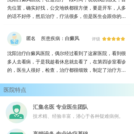
先位置，确实好找，公交地铁都很方便，要是开车，人多
的话不好停，然后治疗，疗法很多，但是医生会跟你的具
体情况制定，包括治疗的频率，个体体质病因各方面，我
看医院做哪种治疗的人都有，接着不管是医生还是护士，
匿名
所患疾病：
白癜风
评级
都很有耐心，服务是到位了，来治疗六次，没有不愉快的
经历。
沈阳治疗白癜风医院，偶尔经过看到了这家医院，看到很
多人去看病，于是我趁着休息就去看了，在第四诊室看诊
的，医生人很好，检查，治疗都很细致，制定了治疗方
案，没有乱收费现象，的缺点就是离我家太远了，不方便
来治疗，又没有别的分院。
医院特点
汇集名医 专业医生团队
技术精、经验丰富，潜心于各种疑难病例。
高端设备 专业诊疗基础