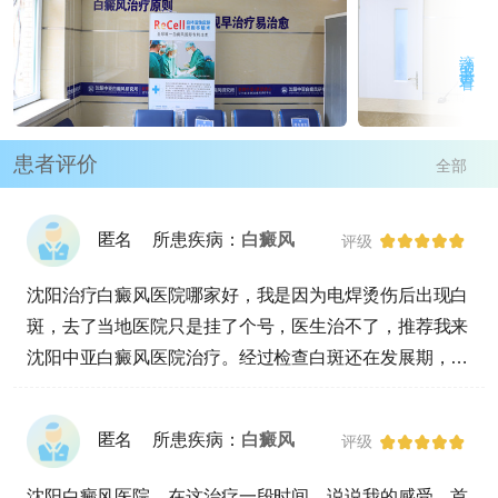
滚动或点击查看
患者评价
全部
匿名
所患疾病：
白癜风
评级
沈阳治疗白癜风医院哪家好，我是因为电焊烫伤后出现白
斑，去了当地医院只是挂了个号，医生治不了，推荐我来
沈阳中亚白癜风医院治疗。经过检查白斑还在发展期，且
有大量隐性白斑。我都急死了，还好有医生的帮助，耐心
帮我讲解了很多，让我心情缓和了很多，现在正在积极的
匿名
所患疾病：
白癜风
评级
治疗中。
沈阳白癜风医院，在这治疗一段时间，说说我的感受，首