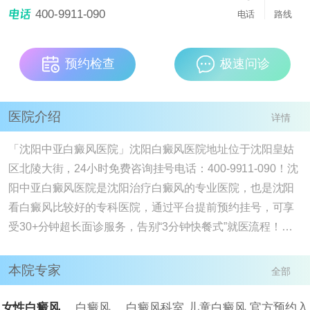
医院，也是沈阳看白癜风比较好的专科医院，通过
400-9911-090
[详情]
电话
路线
预约检查
极速问诊
医院介绍
详情
「沈阳中亚白癜风医院」沈阳白癜风医院地址位于沈阳皇姑
区北陵大街，24小时免费咨询挂号电话：400-9911-090！沈
阳中亚白癜风医院是沈阳治疗白癜风的专业医院，也是沈阳
看白癜风比较好的专科医院，通过平台提前预约挂号，可享
受30+分钟超长面诊服务，告别“3分钟快餐式”就医流程！我
院有白癜风病因检查、进口308nm准分子激光、ReCell、黑
色素细胞培植技术，德国311窄谱uvb、药离子熏蒸、中药外
本院专家
全部
敷等，满足大家多样的治疗需求。沈阳治疗白癜风去沈阳中
亚白癜风医院，该医院属于白癜风治疗专科医院， 现有多个
女性白癜风
白癜风
白癜风科室
儿童白癜风
官方预约入