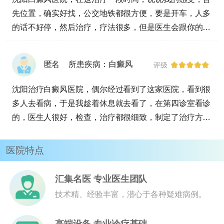
先位置，确实好找，公交地铁都很方便，要是开车，人多
的话不好停，然后治疗，疗法很多，但是医生会跟你的具
体情况制定，包括治疗的频率，个体体质病因各方面，我
看医院做哪种治疗的人都有，接着不管是医生还是护士，
匿名
所患疾病：
白癜风
评级
都很有耐心，服务是到位了，来治疗六次，没有不愉快的
经历。
沈阳治疗白癜风医院，偶尔经过看到了这家医院，看到很
多人去看病，于是我趁着休息就去看了，在第四诊室看诊
的，医生人很好，检查，治疗都很细致，制定了治疗方
案，没有乱收费现象，的缺点就是离我家太远了，不方便
来治疗，又没有别的分院。
医院特点
汇集名医 专业医生团队
技术精、经验丰富，潜心于各种疑难病例。
高端设备 专业诊疗基础