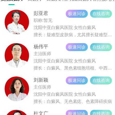
科室，特色科室为晕痣型白癜风，复发型白癜风，儿童白癜
科
口
风，青少年白癜风等。医院坚持以患者为中心，引进的设备3
彭亚君
极速问诊
在线咨询
08在治疗白癜风上面取得很好的效果，探索医学技术，为白
职称:暂无
癜风患者提供健康服务。沈阳中亚白癜风医院强势入驻挂号
沈阳中亚白癜风医院
女性白癜风
平台“健康160”“健康之路”优质白癜风专业挂号平台，直接进
擅长：疑难型皮肤病，尤其擅长疑难型、久治不愈型白癜风诊疗。
行网络预约挂号，可以在高峰就诊期间免除排队挂号，减少
杨伟平
极速问诊
在线咨询
就医时间！
主治医师
沈阳中亚白癜风医院
女性白癜风
擅长：白癜风、黑色素细胞培植、中西医结合治疗白癜风
刘新颖
极速问诊
在线咨询
主任医师
沈阳中亚白癜风医院
女性白癜风
擅长：白癜风、无色素痣、色素障碍疾病
杜文广
极速问诊
在线咨询