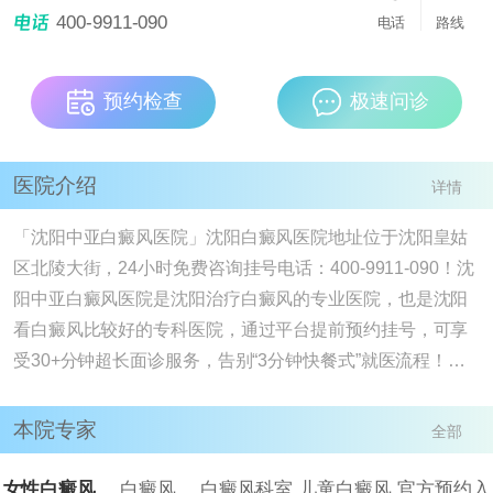
医院，也是沈阳看白癜风比较好的专科医院，通过
400-9911-090
[详情]
电话
路线
预约检查
极速问诊
医院介绍
详情
「沈阳中亚白癜风医院」沈阳白癜风医院地址位于沈阳皇姑
区北陵大街，24小时免费咨询挂号电话：400-9911-090！沈
阳中亚白癜风医院是沈阳治疗白癜风的专业医院，也是沈阳
看白癜风比较好的专科医院，通过平台提前预约挂号，可享
受30+分钟超长面诊服务，告别“3分钟快餐式”就医流程！我
院有白癜风病因检查、进口308nm准分子激光、ReCell、黑
色素细胞培植技术，德国311窄谱uvb、药离子熏蒸、中药外
本院专家
全部
敷等，满足大家多样的治疗需求。沈阳治疗白癜风去沈阳中
亚白癜风医院，该医院属于白癜风治疗专科医院， 现有多个
女性白癜风
白癜风
白癜风科室
儿童白癜风
官方预约入