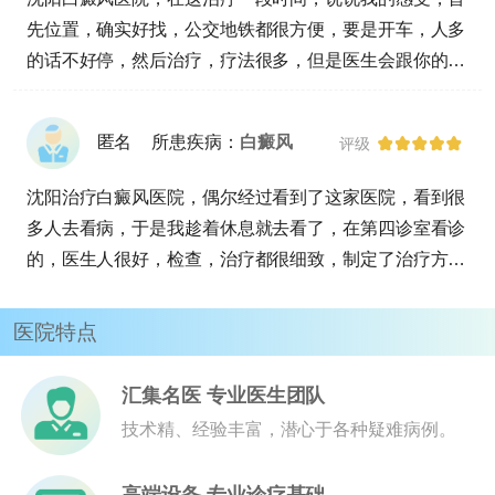
先位置，确实好找，公交地铁都很方便，要是开车，人多
的话不好停，然后治疗，疗法很多，但是医生会跟你的具
体情况制定，包括治疗的频率，个体体质病因各方面，我
看医院做哪种治疗的人都有，接着不管是医生还是护士，
匿名
所患疾病：
白癜风
评级
都很有耐心，服务是到位了，来治疗六次，没有不愉快的
经历。
沈阳治疗白癜风医院，偶尔经过看到了这家医院，看到很
多人去看病，于是我趁着休息就去看了，在第四诊室看诊
的，医生人很好，检查，治疗都很细致，制定了治疗方
案，没有乱收费现象，的缺点就是离我家太远了，不方便
来治疗，又没有别的分院。
医院特点
汇集名医 专业医生团队
技术精、经验丰富，潜心于各种疑难病例。
高端设备 专业诊疗基础