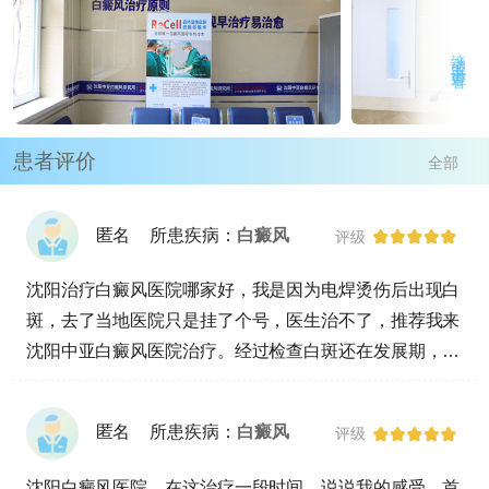
滚动或点击查看
患者评价
全部
匿名
所患疾病：
白癜风
评级
沈阳治疗白癜风医院哪家好，我是因为电焊烫伤后出现白
斑，去了当地医院只是挂了个号，医生治不了，推荐我来
沈阳中亚白癜风医院治疗。经过检查白斑还在发展期，且
有大量隐性白斑。我都急死了，还好有医生的帮助，耐心
帮我讲解了很多，让我心情缓和了很多，现在正在积极的
匿名
所患疾病：
白癜风
评级
治疗中。
沈阳白癜风医院，在这治疗一段时间，说说我的感受，首