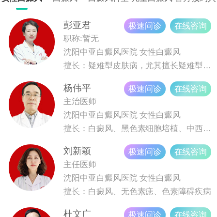
科室，特色科室为晕痣型白癜风，复发型白癜风，儿童白癜
科
口
风，青少年白癜风等。医院坚持以患者为中心，引进的设备3
彭亚君
极速问诊
在线咨询
08在治疗白癜风上面取得很好的效果，探索医学技术，为白
职称:暂无
癜风患者提供健康服务。沈阳中亚白癜风医院强势入驻挂号
沈阳中亚白癜风医院
女性白癜风
平台“健康160”“健康之路”优质白癜风专业挂号平台，直接进
擅长：疑难型皮肤病，尤其擅长疑难型、久治不愈型白癜风诊疗。
行网络预约挂号，可以在高峰就诊期间免除排队挂号，减少
杨伟平
极速问诊
在线咨询
就医时间！
主治医师
沈阳中亚白癜风医院
女性白癜风
擅长：白癜风、黑色素细胞培植、中西医结合治疗白癜风
刘新颖
极速问诊
在线咨询
主任医师
沈阳中亚白癜风医院
女性白癜风
擅长：白癜风、无色素痣、色素障碍疾病
杜文广
极速问诊
在线咨询