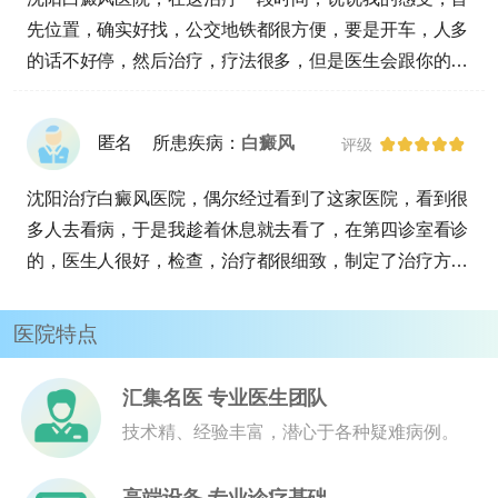
先位置，确实好找，公交地铁都很方便，要是开车，人多
的话不好停，然后治疗，疗法很多，但是医生会跟你的具
体情况制定，包括治疗的频率，个体体质病因各方面，我
看医院做哪种治疗的人都有，接着不管是医生还是护士，
匿名
所患疾病：
白癜风
评级
都很有耐心，服务是到位了，来治疗六次，没有不愉快的
经历。
沈阳治疗白癜风医院，偶尔经过看到了这家医院，看到很
多人去看病，于是我趁着休息就去看了，在第四诊室看诊
的，医生人很好，检查，治疗都很细致，制定了治疗方
案，没有乱收费现象，的缺点就是离我家太远了，不方便
来治疗，又没有别的分院。
医院特点
汇集名医 专业医生团队
技术精、经验丰富，潜心于各种疑难病例。
高端设备 专业诊疗基础