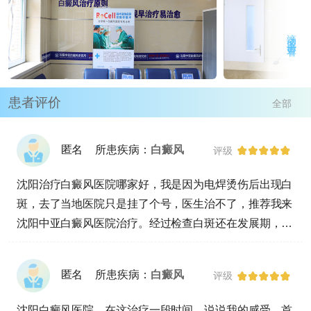
滚动或点击查看
患者评价
全部
匿名
所患疾病：
白癜风
评级
沈阳治疗白癜风医院哪家好，我是因为电焊烫伤后出现白
斑，去了当地医院只是挂了个号，医生治不了，推荐我来
沈阳中亚白癜风医院治疗。经过检查白斑还在发展期，且
有大量隐性白斑。我都急死了，还好有医生的帮助，耐心
帮我讲解了很多，让我心情缓和了很多，现在正在积极的
匿名
所患疾病：
白癜风
评级
治疗中。
沈阳白癜风医院，在这治疗一段时间，说说我的感受，首