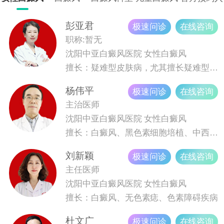
科室，特色科室为晕痣型白癜风，复发型白癜风，儿童白癜
科
口
风，青少年白癜风等。医院坚持以患者为中心，引进的设备3
彭亚君
极速问诊
在线咨询
08在治疗白癜风上面取得很好的效果，探索医学技术，为白
职称:暂无
癜风患者提供健康服务。沈阳中亚白癜风医院强势入驻挂号
沈阳中亚白癜风医院
女性白癜风
平台“健康160”“健康之路”优质白癜风专业挂号平台，直接进
擅长：疑难型皮肤病，尤其擅长疑难型、久治不愈型白癜风诊疗。
行网络预约挂号，可以在高峰就诊期间免除排队挂号，减少
杨伟平
极速问诊
在线咨询
就医时间！
主治医师
沈阳中亚白癜风医院
女性白癜风
擅长：白癜风、黑色素细胞培植、中西医结合治疗白癜风
刘新颖
极速问诊
在线咨询
主任医师
沈阳中亚白癜风医院
女性白癜风
擅长：白癜风、无色素痣、色素障碍疾病
杜文广
极速问诊
在线咨询