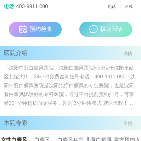
医院，也是沈阳看白癜风比较好的专科医院，通过
400-9911-090
[详情]
电话
路线
预约检查
极速问诊
医院介绍
详情
「沈阳中亚白癜风医院」沈阳白癜风医院地址位于沈阳皇姑
区北陵大街，24小时免费咨询挂号电话：400-9911-090！沈
阳中亚白癜风医院是沈阳治疗白癜风的专业医院，也是沈阳
看白癜风比较好的专科医院，通过平台提前预约挂号，可享
受30+分钟超长面诊服务，告别“3分钟快餐式”就医流程！我
院有白癜风病因检查、进口308nm准分子激光、ReCell、黑
色素细胞培植技术，德国311窄谱uvb、药离子熏蒸、中药外
本院专家
全部
敷等，满足大家多样的治疗需求。沈阳治疗白癜风去沈阳中
亚白癜风医院，该医院属于白癜风治疗专科医院， 现有多个
女性白癜风
白癜风
白癜风科室
儿童白癜风
官方预约入