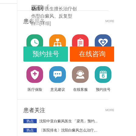
医院「
杨伟平医生擅长治疗创
伤型白癜风、反复型
患者服务
MORE
白...
[详细]
预约挂号
在线咨询
门诊时间
就医流程
出诊时间
患者随访
医疗保险
意见建议
在线客服
预约挂号
患者关注
MORE
热点
沈阳中亚白癜风医生 「梁亮」预约...
热点
〔医院排名〕沈阳白癜风怎么治疗,...